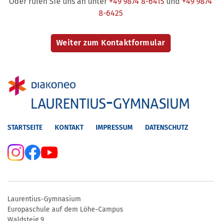
Oder rufen Sie uns an unter
+49 9874 8-6415
und
+49 9874
8-6425
STARTSEITE
KONTAKT
IMPRESSUM
DATENSCHUTZ
Laurentius-Gymnasium
Europaschule auf dem Löhe-Campus
Waldsteig 9