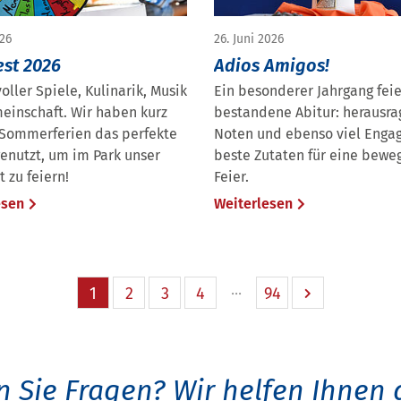
026
26. Juni 2026
est 2026
Adios Amigos!
voller Spiele, Kulinarik, Musik
Ein besonderer Jahrgang feie
einschaft. Wir haben kurz
bestandene Abitur: herausr
 Sommerferien das perfekte
Noten und ebenso viel Enga
enutzt, um im Park unser
beste Zutaten für eine bew
t zu feiern!
Feier.
esen
Weiterlesen
1
2
3
4
94
 Sie Fragen?
Wir helfen Ihnen 