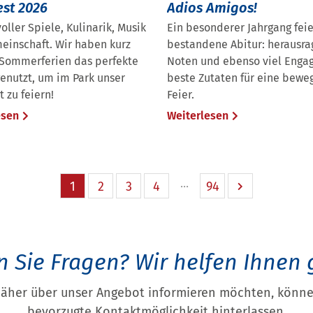
est 2026
Adios Amigos!
voller Spiele, Kulinarik, Musik
Ein besonderer Jahrgang feie
einschaft. Wir haben kurz
bestandene Abitur: herausr
 Sommerferien das perfekte
Noten und ebenso viel Enga
enutzt, um im Park unser
beste Zutaten für eine bew
t zu feiern!
Feier.
esen
Weiterlesen
1
2
3
4
94
 Sie Fragen?
Wir helfen Ihnen 
näher über unser Angebot informieren möchten, können
bevorzugte Kontaktmöglichkeit hinterlassen.