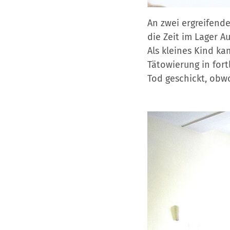
An zwei ergreifend
die Zeit im Lager A
Als kleines Kind ka
Tätowierung in for
Tod geschickt, obwo