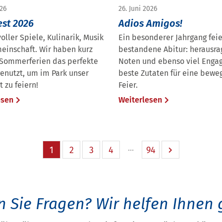
026
26. Juni 2026
est 2026
Adios Amigos!
voller Spiele, Kulinarik, Musik
Ein besonderer Jahrgang feie
einschaft. Wir haben kurz
bestandene Abitur: herausr
 Sommerferien das perfekte
Noten und ebenso viel Enga
enutzt, um im Park unser
beste Zutaten für eine bew
t zu feiern!
Feier.
esen
Weiterlesen
1
2
3
4
94
 Sie Fragen?
Wir helfen Ihnen 