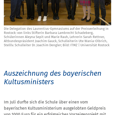
Die Delegation des Laurentius-Gymnasiums auf der Preisverleihung in
Rostock: von links Stifterin Barbara Lambrecht Schadeberg,
Schülerinnen Aleyna Sepit und Marie Rauh, Lehrerin Sarah Rettner,
Altbundespräsident Joachim Gauck, Schulleiterin Ute Wania-Olbrich,
Stelllv. Schulleiter Dr. Joachim Dengler; Bild: ITMZ | Universität Rostock
Auszeichnung des bayerischen
Kultusministers
Im Juli durfte sich die Schule über einen vom
bayerischen Kultusministerium ausgelobten Geldpreis
von 1000 Euro für ein erfolgreiches Vorzeigeprojekt mit