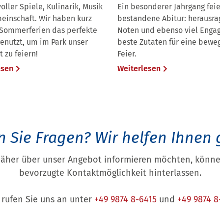
voller Spiele, Kulinarik, Musik
Ein besonderer Jahrgang feie
einschaft. Wir haben kurz
bestandene Abitur: herausr
 Sommerferien das perfekte
Noten und ebenso viel Enga
enutzt, um im Park unser
beste Zutaten für eine bew
t zu feiern!
Feier.
esen
Weiterlesen
 Sie Fragen?
Wir helfen Ihnen 
näher über unser Angebot informieren möchten, können
bevorzugte Kontaktmöglichkeit hinterlassen.
 rufen Sie uns an unter
+49 9874 8-6415
und
+49 9874 8