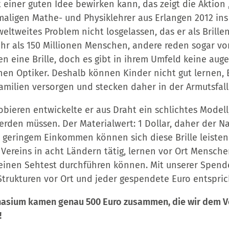
einer guten Idee bewirken kann, das zeigt die Aktion „
aligen Mathe- und Physiklehrer aus Erlangen 2012 in
weltweites Problem nicht losgelassen, das er als Brille
hr als 150 Millionen Menschen, andere reden sogar vo
 eine Brille, doch es gibt in ihrem Umfeld keine auge
nen Optiker. Deshalb können Kinder nicht gut lernen,
amilien versorgen und stecken daher in der Armutsfalle
ieren entwickelte er aus Draht ein schlichtes Modell,
erden müssen. Der Materialwert: 1 Dollar, daher der 
geringem Einkommen können sich diese Brille leisten.
 Vereins in acht Ländern tätig, lernen vor Ort Menschen
 einen Sehtest durchführen können. Mit unserer Spend
trukturen vor Ort und jeder gespendete Euro entspricht
asium kamen genau 500 Euro zusammen, die wir dem V
!