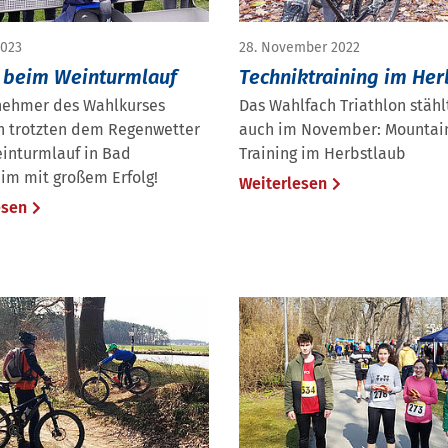
2023
28. November 2022
 beim Weinturmlauf
Techniktraining im Her
lnehmer des Wahlkurses
Das Wahlfach Triathlon stähl
on trotzten dem Regenwetter
auch im November: Mountai
inturmlauf in Bad
Training im Herbstlaub
im mit großem Erfolg!
Weiterlesen
esen