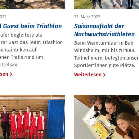
2022
23. März 2022
l Guest beim Triathlon
Saisonauftakt der
Nachwuchstriathleten
äfer begleitete als
rer Gast das Team Triathlon
Beim Weinturmlauf in Bad
untainbiken auf
Windsheim, mit bis zu 1000
enen Trails rund um
Teilnehmern, belegten unse
ttelsau.
Sportler*innen gute Plätze.
esen
Weiterlesen