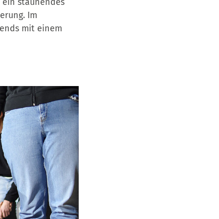
 ein staunendes
erung. Im
bends mit einem