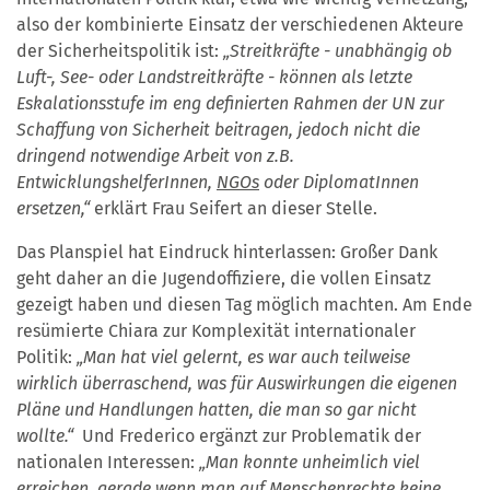
also der kombinierte Einsatz der verschiedenen Akteure
der Sicherheitspolitik ist:
„Streitkräfte - unabhängig ob
Luft-, See- oder Landstreitkräfte - können als letzte
Eskalationsstufe im eng definierten Rahmen der UN zur
Schaffung von Sicherheit beitragen, jedoch nicht die
dringend notwendige Arbeit von z.B.
EntwicklungshelferInnen,
NGOs
oder DiplomatInnen
ersetzen,“
erklärt Frau Seifert an dieser Stelle.
Das Planspiel hat Eindruck hinterlassen: Großer Dank
geht daher an die Jugendoffiziere, die vollen Einsatz
gezeigt haben und diesen Tag möglich machten. Am Ende
resümierte Chiara zur Komplexität internationaler
Politik:
„Man hat viel gelernt, es war auch teilweise
wirklich überraschend, was für Auswirkungen die eigenen
Pläne und Handlungen hatten, die man so gar nicht
wollte.“
Und Frederico ergänzt zur Problematik der
nationalen Interessen:
„Man konnte unheimlich viel
erreichen, gerade wenn man auf Menschenrechte keine