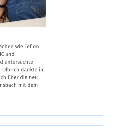
ächen wie Teflon
NIC und
nd untersuchte
a-Olbrich dankte im
ich über die neu
 Ansbach mit dem