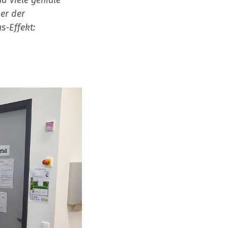
nd viele geniale
er der
s-Effekt: